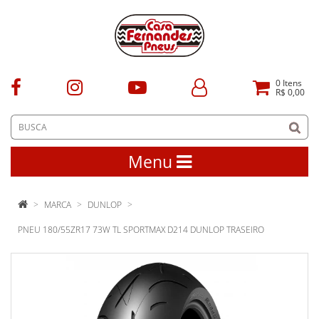
0
Itens
R$ 0,00
Menu
MARCA
DUNLOP
PNEU 180/55ZR17 73W TL SPORTMAX D214 DUNLOP TRASEIRO