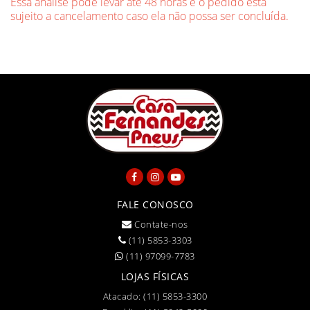
Essa análise pode levar até 48 horas e o pedido está
sujeito a cancelamento caso ela não possa ser concluída.
FALE CONOSCO
Contate-nos
(11) 5853-3303
(11) 97099-7783
LOJAS FÍSICAS
Atacado:
(11) 5853-3300