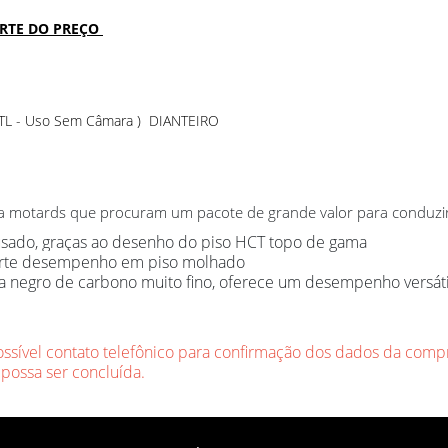
ARTE DO PREÇO
L - Uso Sem Câmara ) DIANTEIRO
 motards que procuram um pacote de grande valor para conduzir 
sado, graças ao desenho do piso HCT topo de gama
 forte desempenho em piso molhado
 negro de carbono muito fino, oferece um desempenho versátil
ossível contato telefônico para confirmação dos dados da compr
 possa ser concluída.