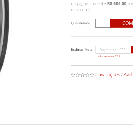
ou pague somente
R$ 684,00
à v
desconto)
COM
Quantidade
Não sei meu CEP
0 avaliações
/
Aval