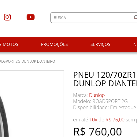
S MOTOS
PROMOÇÕES
SERVIÇOS
N
ADSPORT 2G DUNLOP DIANTEIRO
PNEU 120/70ZR1
DUNLOP DIANTE
Marca:
Dunlop
Modelo: ROADSPORT 2G
Disponibilidade:
Em estoque
em até
10x
de
R$ 76,00
sem j
R$ 760,00