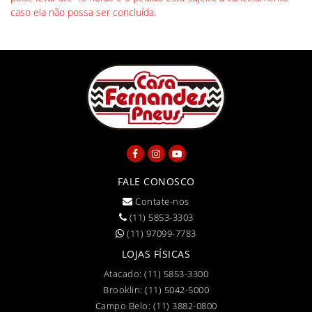
caso ela não possa ser concluída.
FALE CONOSCO
Contate-nos
(11) 5853-3303
(11) 97099-7783
LOJAS FÍSICAS
Atacado:
(11) 5853-3300
Brooklin:
(11) 5042-5000
Campo Belo:
(11) 3882-0800