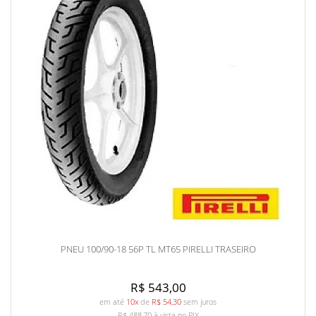
PNEU 100/90-18 56P TL MT65 PIRELLI TRASEIRO
R$ 543,00
em até
10x
de
R$ 54,30
sem juros
R$ 488,70
à vista no PIX