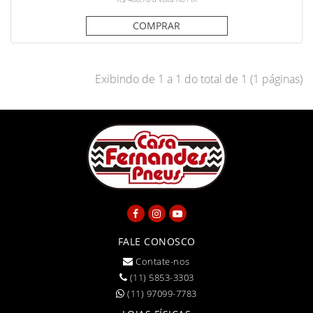
COMPRAR
Exibindo de 1 a 1 do total de 1 (1 páginas)
FALE CONOSCO
Contate-nos
(11) 5853-3303
(11) 97099-7783